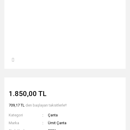
1.850,00 TL
709,17 TL
den başlayan taksitlerle!!
Kategori
Çanta
Marka
Ümit Çanta