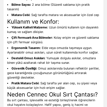
Bölme Sayısı:
2 ana bölme (Düzenli saklama için pratik
tasarım)
Matara Cebi:
Sağ tarafta matara ve aksesuarlar için özel cep
Kullanım ve Konfor:
Yüksek Kaliteli Malzeme:
Uzun ömürlü kullanım için dayanıklı
kumaş ve sağlam dikişler.
Çift Fermuarlı Ana Bölmeler:
Kolay erişim ve güvenli saklama
için çift fermuar sürgüsü.
Ergonomik Tasarım:
Elde veya omuzda taşımaya uygun.
Ayarlanabilir omuz askıları, uzun süreli kullanımda konfor sağlar.
Destekli Omuz Askıları:
Yumuşak dolgulu askılar, omuzlara
binen yükü azaltarak rahat bir taşıma sunar.
Güvenlik Özelliği:
Omuz askılarında bulunan reflektör şeritler,
gece karanlığında çocuğunuzun görünürlüğünü artırarak
güvenliği destekler.
Pratik Matara Cebi:
Sağ tarafta yer alan cep, su şişesi veya
küçük aksesuarlar için hızlı erişim sağlar.
Neden Cennec Okul Sırt Çantası?
Bu sırt çantası, işlevsellik ve estetiği birleştirerek öğrencilerin
okul hayatını kolaylaştırır. Hafif yapısı, geniş iç hacmi ve