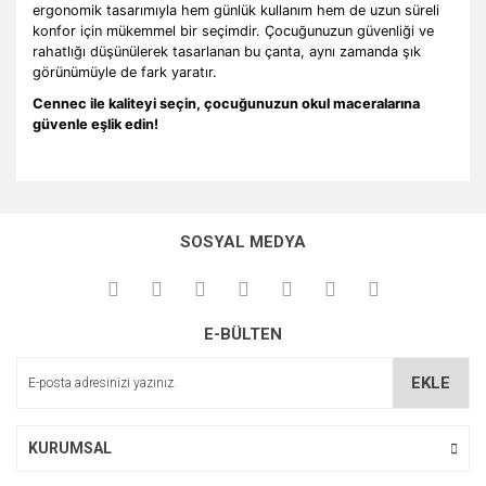
ergonomik tasarımıyla hem günlük kullanım hem de uzun süreli
konfor için mükemmel bir seçimdir. Çocuğunuzun güvenliği ve
rahatlığı düşünülerek tasarlanan bu çanta, aynı zamanda şık
görünümüyle de fark yaratır.
Cennec ile kaliteyi seçin, çocuğunuzun okul maceralarına
güvenle eşlik edin!
Bu ürünün fiyat bilgisi, resim, ürün açıklamalarında ve diğer
konularda yetersiz gördüğünüz noktaları öneri formunu
Bu ürüne ilk yorumu siz yapın!
kullanarak tarafımıza iletebilirsiniz.
SOSYAL MEDYA
Görüş ve önerileriniz için teşekkür ederiz.
Yorum Yaz
Ürün resmi kalitesiz, bozuk veya görüntülenemiyor.
E-BÜLTEN
Ürün açıklamasında eksik bilgiler bulunuyor.
Ürün bilgilerinde hatalar bulunuyor.
EKLE
Ürün fiyatı diğer sitelerden daha pahalı.
Bu ürüne benzer farklı alternatifler olmalı.
KURUMSAL