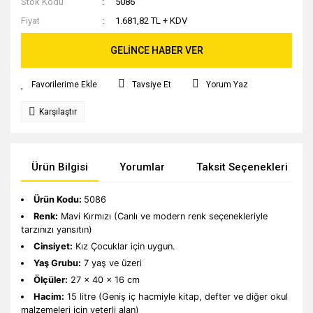
Stok Kodu
5086
Fiyat
1.681,82 TL + KDV
GELİNCE HABER VER
Tavsiye Et
Yorum Yaz
Karşılaştır
Ürün Bilgisi
Yorumlar
Taksit Seçenekleri
Ürün Kodu:
5086
Renk:
Mavi Kırmızı (Canlı ve modern renk seçenekleriyle
tarzınızı yansıtın)
Cinsiyet:
Kız Çocuklar için uygun.
Yaş Grubu:
7 yaş ve üzeri
Ölçüler:
27 x 40 x 16 cm
Hacim:
15 litre (Geniş iç hacmiyle kitap, defter ve diğer okul
malzemeleri için yeterli alan)