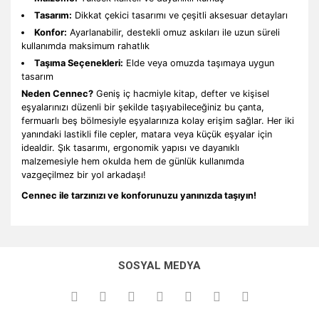
Tasarım:
Dikkat çekici tasarımı ve çeşitli aksesuar detayları
Konfor:
Ayarlanabilir, destekli omuz askıları ile uzun süreli
kullanımda maksimum rahatlık
Taşıma Seçenekleri:
Elde veya omuzda taşımaya uygun
tasarım
Neden Cennec?
Geniş iç hacmiyle kitap, defter ve kişisel
eşyalarınızı düzenli bir şekilde taşıyabileceğiniz bu çanta,
fermuarlı beş bölmesiyle eşyalarınıza kolay erişim sağlar. Her iki
yanındaki lastikli file cepler, matara veya küçük eşyalar için
idealdir. Şık tasarımı, ergonomik yapısı ve dayanıklı
malzemesiyle hem okulda hem de günlük kullanımda
vazgeçilmez bir yol arkadaşı!
Cennec ile tarzınızı ve konforunuzu yanınızda taşıyın!
Bu ürünün fiyat bilgisi, resim, ürün açıklamalarında ve diğer
konularda yetersiz gördüğünüz noktaları öneri formunu
Bu ürüne ilk yorumu siz yapın!
kullanarak tarafımıza iletebilirsiniz.
SOSYAL MEDYA
Görüş ve önerileriniz için teşekkür ederiz.
Yorum Yaz
Ürün resmi kalitesiz, bozuk veya görüntülenemiyor.