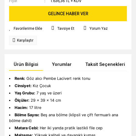
Fiyat
1.636,36 TL + KDV
GELİNCE HABER VER
Tavsiye Et
Yorum Yaz
Karşılaştır
Ürün Bilgisi
Yorumlar
Taksit Seçenekleri
Renk:
Göz alıcı Pembe Lacivert renk tonu
Cinsiyet:
Kız Çocuk
Yaş Grubu:
7 yaş ve üzeri
Ölçüler:
29 x 39 x 14 cm
Hacim:
17 litre
Bölme Sayısı:
Beş ana bölme (klipsli ve çift fermuarlı ana
bölme dahil)
Matara Cebi:
Her iki yanda pratik lastikli file cep
Malzeme:
Yüksek kaliteli ve dayanıklı kumaş