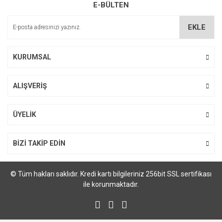
E-BÜLTEN
Ürün açıklamasında eksik bilgiler bulunuyor.
Ürün bilgilerinde hatalar bulunuyor.
EKLE
Ürün fiyatı diğer sitelerden daha pahalı.
Bu ürüne benzer farklı alternatifler olmalı.
KURUMSAL
ALIŞVERİŞ
Gönder
ÜYELİK
BİZİ TAKİP EDİN
© Tüm hakları saklıdır. Kredi kartı bilgileriniz 256bit SSL sertifikası
ile korunmaktadır.