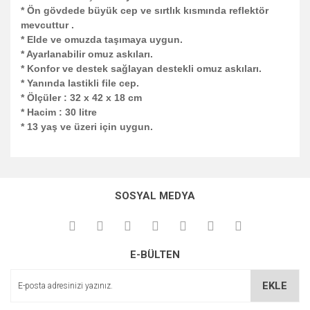
* Ön gövdede büyük cep ve sırtlık kısmında reflektör
mevcuttur .
* Elde ve omuzda taşımaya uygun.
* Ayarlanabilir omuz askıları.
* Konfor ve destek sağlayan destekli omuz askıları.
* Yanında lastikli file cep.
* Ölçüler : 32 x 42 x 18 cm
* Hacim : 30 litre
* 13 yaş ve üzeri için uygun.
Bu ürünün fiyat bilgisi, resim, ürün açıklamalarında ve diğer
konularda yetersiz gördüğünüz noktaları öneri formunu
Bu ürüne ilk yorumu siz yapın!
kullanarak tarafımıza iletebilirsiniz.
SOSYAL MEDYA
Görüş ve önerileriniz için teşekkür ederiz.
Yorum Yaz
Ürün resmi kalitesiz, bozuk veya görüntülenemiyor.
E-BÜLTEN
Ürün açıklamasında eksik bilgiler bulunuyor.
Ürün bilgilerinde hatalar bulunuyor.
EKLE
Ürün fiyatı diğer sitelerden daha pahalı.