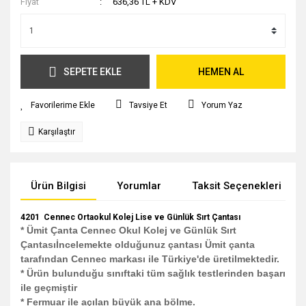
Fiyat
636,36 TL + KDV
SEPETE EKLE
HEMEN AL
Tavsiye Et
Yorum Yaz
Karşılaştır
Ürün Bilgisi
Yorumlar
Taksit Seçenekleri
4201 Cennec Ortaokul Kolej Lise ve Günlük Sırt Çantası
* Ümit Çanta Cennec Okul Kolej ve Günlük Sırt
Çantasıİncelemekte olduğunuz çantası Ümit çanta
tarafından Cennec markası ile Türkiye'de üretilmektedir.
* Ürün bulunduğu sınıftaki tüm sağlık testlerinden başarı
ile geçmiştir
* Fermuar ile açılan büyük ana bölme.