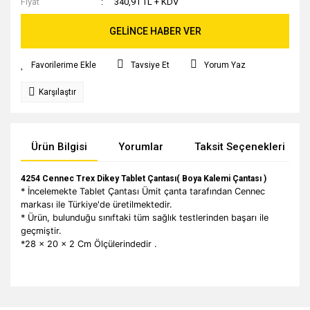
Fiyat
340,91 TL + KDV
GELİNCE HABER VER
Tavsiye Et
Yorum Yaz
Karşılaştır
Ürün Bilgisi
Yorumlar
Taksit Seçenekleri
4254 Cennec Trex Dikey Tablet Çantası( Boya Kalemi Çantası )
* İncelemekte Tablet Çantası Ümit çanta tarafından Cennec
markası ile Türkiye'de üretilmektedir.
* Ürün, bulunduğu sınıftaki tüm sağlık testlerinden başarı ile
geçmiştir.
*28 x 20 x 2 Cm Ölçülerindedir .
Bu ürünün fiyat bilgisi, resim, ürün açıklamalarında ve diğer
konularda yetersiz gördüğünüz noktaları öneri formunu