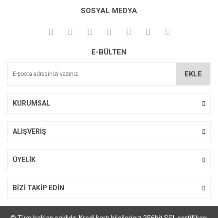
Bu ürüne ilk yorumu siz yapın!
kullanarak tarafımıza iletebilirsiniz.
SOSYAL MEDYA
Görüş ve önerileriniz için teşekkür ederiz.
Yorum Yaz
Ürün resmi kalitesiz, bozuk veya görüntülenemiyor.
E-BÜLTEN
Ürün açıklamasında eksik bilgiler bulunuyor.
Ürün bilgilerinde hatalar bulunuyor.
EKLE
Ürün fiyatı diğer sitelerden daha pahalı.
Bu ürüne benzer farklı alternatifler olmalı.
KURUMSAL
ALIŞVERİŞ
Gönder
ÜYELİK
BİZİ TAKİP EDİN