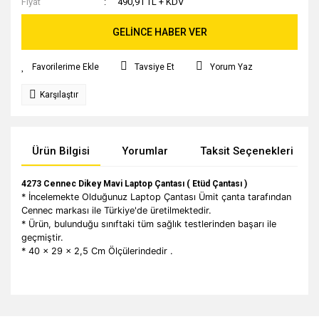
Fiyat
490,91 TL + KDV
GELİNCE HABER VER
Tavsiye Et
Yorum Yaz
Karşılaştır
Ürün Bilgisi
Yorumlar
Taksit Seçenekleri
4273 Cennec Dikey Mavi Laptop Çantası ( Etüd Çantası )
* İncelemekte Olduğunuz Laptop Çantası Ümit çanta tarafından
Cennec markası ile Türkiye'de üretilmektedir.
* Ürün, bulunduğu sınıftaki tüm sağlık testlerinden başarı ile
geçmiştir.
* 40 x 29 x 2,5 Cm Ölçülerindedir .
Bu ürünün fiyat bilgisi, resim, ürün açıklamalarında ve diğer
konularda yetersiz gördüğünüz noktaları öneri formunu