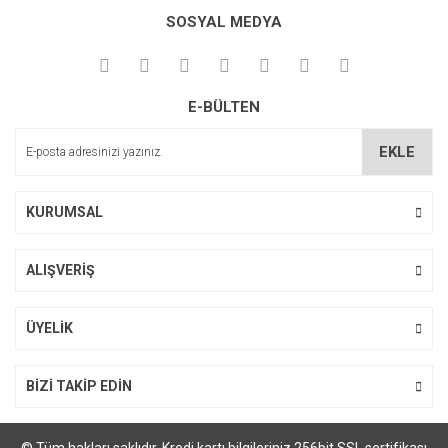
Bu ürüne ilk yorumu siz yapın!
kullanarak tarafımıza iletebilirsiniz.
SOSYAL MEDYA
Görüş ve önerileriniz için teşekkür ederiz.
Yorum Yaz
Ürün resmi kalitesiz, bozuk veya görüntülenemiyor.
E-BÜLTEN
Ürün açıklamasında eksik bilgiler bulunuyor.
Ürün bilgilerinde hatalar bulunuyor.
EKLE
Ürün fiyatı diğer sitelerden daha pahalı.
Bu ürüne benzer farklı alternatifler olmalı.
KURUMSAL
ALIŞVERİŞ
Gönder
ÜYELİK
BİZİ TAKİP EDİN