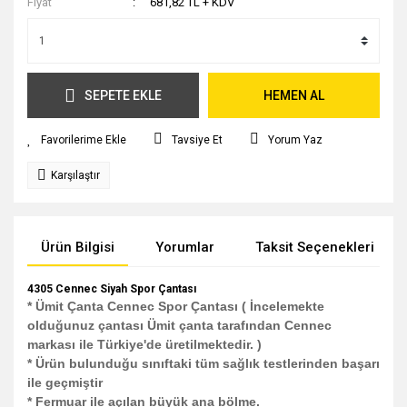
Fiyat
681,82 TL + KDV
SEPETE EKLE
HEMEN AL
Tavsiye Et
Yorum Yaz
Karşılaştır
Ürün Bilgisi
Yorumlar
Taksit Seçenekleri
4305 Cennec Siyah Spor Çantası
* Ümit Çanta Cennec Spor Çantası ( İncelemekte
olduğunuz çantası Ümit çanta tarafından Cennec
markası ile Türkiye'de üretilmektedir. )
* Ürün bulunduğu sınıftaki tüm sağlık testlerinden başarı
ile geçmiştir
* Fermuar ile açılan büyük ana bölme.