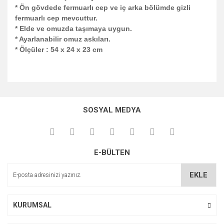
* Ön gövdede fermuarlı cep ve iç arka bölümde gizli
fermuarlı cep mevcuttur.
* Elde ve omuzda taşımaya uygun.
* Ayarlanabilir omuz askıları.
* Ölçüler : 54 x 24 x 23 cm
Bu ürünün fiyat bilgisi, resim, ürün açıklamalarında ve diğer
konularda yetersiz gördüğünüz noktaları öneri formunu
Bu ürüne ilk yorumu siz yapın!
kullanarak tarafımıza iletebilirsiniz.
SOSYAL MEDYA
Görüş ve önerileriniz için teşekkür ederiz.
Yorum Yaz
Ürün resmi kalitesiz, bozuk veya görüntülenemiyor.
E-BÜLTEN
Ürün açıklamasında eksik bilgiler bulunuyor.
Ürün bilgilerinde hatalar bulunuyor.
EKLE
Ürün fiyatı diğer sitelerden daha pahalı.
Bu ürüne benzer farklı alternatifler olmalı.
KURUMSAL