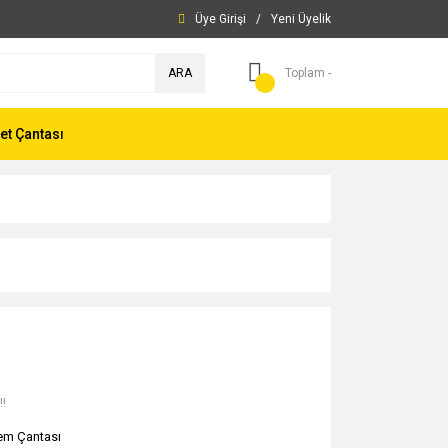
Üye Girişi
/
Yeni Üyelik
ARA
Toplam -
et Çantası
!!
em Çantası