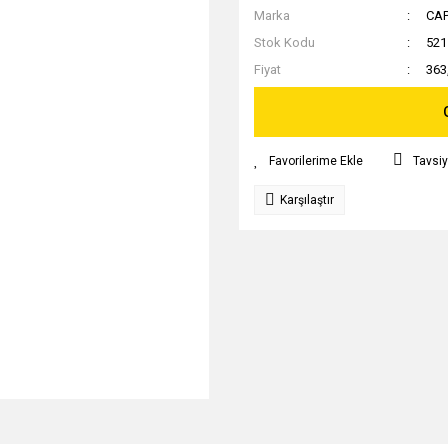
Marka
CA
Stok Kodu
521
Fiyat
363
Tavsiy
Karşılaştır