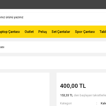
aptop Çantası
Outlet
Peluş
Set Çantalar
Spor Çantası
Tabl
ası
400,00 TL
153,33 TL
den başlayan taksitlerle
Kategori
Kal