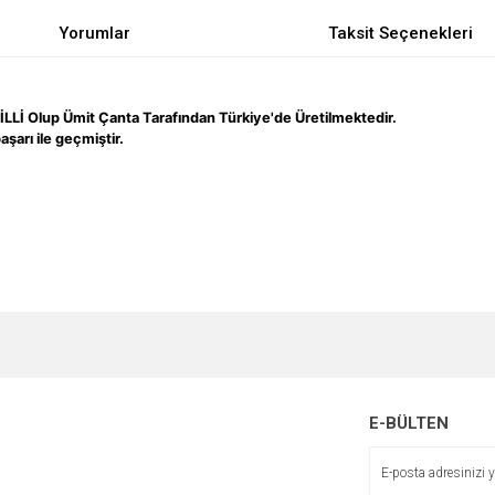
Yorumlar
Taksit Seçenekleri
İLLİ
Olup Ümit Çanta Tarafından Türkiye'de Üretilmektedir.
şarı ile geçmiştir.
e diğer konularda yetersiz gördüğünüz noktaları öneri formunu kullanarak tarafımı
Bu ürüne ilk yorumu siz yapın!
r.
Yorum Yaz
E-BÜLTEN