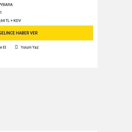
PYBARA
1
,64 TL + KDV
GELİNCE HABER VER
e Et
Yorum Yaz