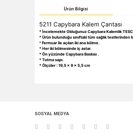
Ürün Bilgisi
5211 Capybara Kalem Çantası
* İncelemekte Olduğunuz Capybara Kalemlik TESC
* Ürün bulunduğu sınıftaki tüm sağlık testlerinden ba
*
Fermuar ile açılan iki ana bölme.
* Her iki bölmesinde iç astar.
* Ön yüzünde Capybara Baskısı .
* Tutma sapı.
* Ölçüler : 19,5 x 9 x 5,5 cm
Bu ürünün fiyat bilgisi, resim, ürün açıklamalarında v
Görüş ve önerileriniz için teşekkür ederiz.
Ürün resmi kalitesiz, bozuk veya görüntülenemiyo
SOSYAL MEDYA
Ürün açıklamasında eksik bilgiler bulunuyor.
Ürün bilgilerinde hatalar bulunuyor.
Ürün fiyatı diğer sitelerden daha pahalı.