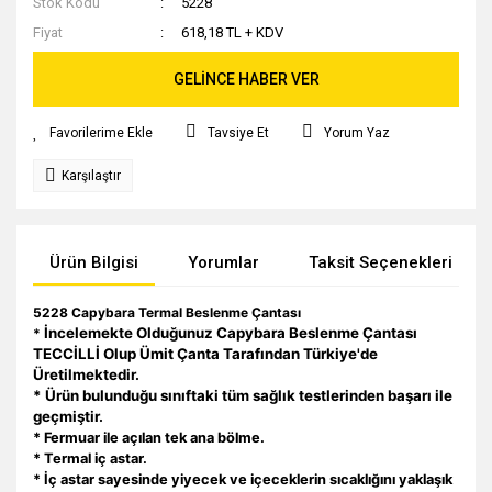
Stok Kodu
5228
Fiyat
618,18 TL + KDV
GELİNCE HABER VER
Tavsiye Et
Yorum Yaz
Karşılaştır
Ürün Bilgisi
Yorumlar
Taksit Seçenekleri
5228 Capybara Termal Beslenme Çantası
İncelemekte Olduğunuz Capybara Beslenme Çantası
*
TECCİLLİ Olup Ümit Çanta Tarafından Türkiye'de
Üretilmektedir.
* Ürün bulunduğu sınıftaki tüm sağlık testlerinden başarı ile
geçmiştir.
* Fermuar ile açılan tek ana bölme.
* Termal iç astar.
* İç astar sayesinde yiyecek ve içeceklerin sıcaklığını yaklaşık