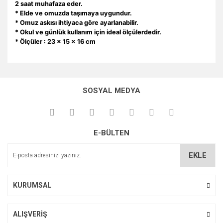
2 saat muhafaza eder.
* Elde ve omuzda taşımaya uygundur.
* Omuz askısı ihtiyaca göre ayarlanabilir.
* Okul ve günlük kullanım için ideal ölçülerdedir.
* Ölçüler : 23 x 15 x 16 cm
Bu ürünün fiyat bilgisi, resim, ürün açıklamalarında ve diğer
konularda yetersiz gördüğünüz noktaları öneri formunu
Bu ürüne ilk yorumu siz yapın!
kullanarak tarafımıza iletebilirsiniz.
SOSYAL MEDYA
Görüş ve önerileriniz için teşekkür ederiz.
Yorum Yaz
Ürün resmi kalitesiz, bozuk veya görüntülenemiyor.
E-BÜLTEN
Ürün açıklamasında eksik bilgiler bulunuyor.
Ürün bilgilerinde hatalar bulunuyor.
EKLE
Ürün fiyatı diğer sitelerden daha pahalı.
Bu ürüne benzer farklı alternatifler olmalı.
KURUMSAL
ALIŞVERİŞ