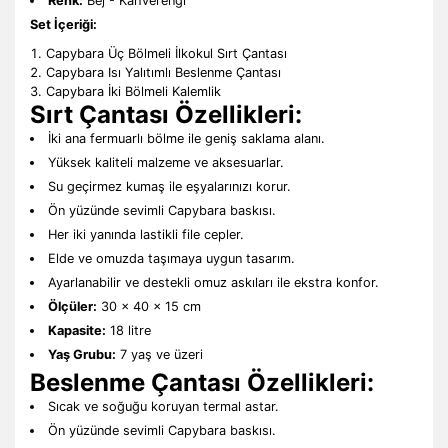
Renk:
Bej - Kahverengi
Set İçeriği:
Capybara Üç Bölmeli İlkokul Sırt Çantası
Capybara Isı Yalıtımlı Beslenme Çantası
Capybara İki Bölmeli Kalemlik
Sırt Çantası Özellikleri:
İki ana fermuarlı bölme ile geniş saklama alanı.
Yüksek kaliteli malzeme ve aksesuarlar.
Su geçirmez kumaş ile eşyalarınızı korur.
Ön yüzünde sevimli Capybara baskısı.
Her iki yanında lastikli file cepler.
Elde ve omuzda taşımaya uygun tasarım.
Ayarlanabilir ve destekli omuz askıları ile ekstra konfor.
Ölçüler:
30 x 40 x 15 cm
Kapasite:
18 litre
Yaş Grubu:
7 yaş ve üzeri
Beslenme Çantası Özellikleri:
Sıcak ve soğuğu koruyan termal astar.
Ön yüzünde sevimli Capybara baskısı.