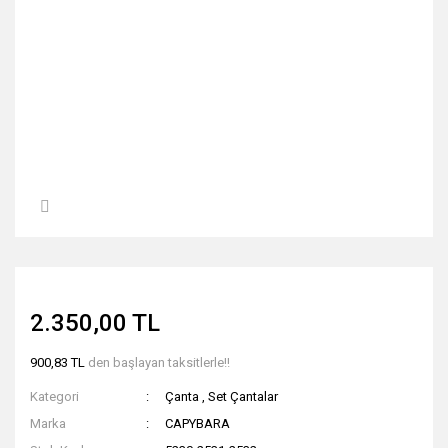
2.350,00 TL
900,83 TL
den başlayan taksitlerle!!
Kategori
Çanta
,
Set Çantalar
Marka
CAPYBARA