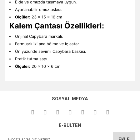
Elde ve omuzda taşımaya uygun.
Ayarlanabilir omuz askısı.
Ölçüler:
23 x 15 x 16 cm
Kalem Çantası Özellikleri:
Orijinal Capybara markalı.
Fermuarlı iki ana bölme ve iç astar.
Ön yüzünde sevimli Capybara baskısı.
Pratik tutma sapı.
Ölçüler:
20 x 10 x 6 cm
Bu ürünün fiyat bilgisi, resim, ürün açıklamalarında ve diğer
konularda yetersiz gördüğünüz noktaları öneri formunu
Bu ürüne ilk yorumu siz yapın!
kullanarak tarafımıza iletebilirsiniz.
SOSYAL MEDYA
Görüş ve önerileriniz için teşekkür ederiz.
Yorum Yaz
Ürün resmi kalitesiz, bozuk veya görüntülenemiyor.
E-BÜLTEN
Ürün açıklamasında eksik bilgiler bulunuyor.
Ürün bilgilerinde hatalar bulunuyor.
EKLE