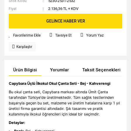
Stok Kodu
5230-2531-2532
Fiyat
2.136,36 TL + KDV
GELİNCE HABER VER
Tavsiye Et
Yorum Yaz
Karşılaştır
Ürün Bilgisi
Yorumlar
Taksit Seçenekleri
Capybara Üçlü İlkokul Okul Çanta Seti - Bej - Kahverengi
Bu okul çanta seti, Capybara markası altında Ümit Çanta
tarafından Türkiye'de üretilmektedir. Tüm sağlık testlerinden
başarıyla geçen bu set, malzeme ve üretim hatalarına karşı 1 yıl
üretici firma garantisi altındadır. Şık tasarımı ve pratik
kullanımıyla ilkokul öğrencileri için ideal bir seçimdir.
Detaylar: