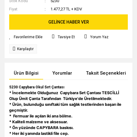
Stok Kodu
5230
Fiyat
1.477,27 TL + KDV
GELİNCE HABER VER
Tavsiye Et
Yorum Yaz
Karşılaştır
Ürün Bilgisi
Yorumlar
Taksit Seçenekleri
5230 Capybara Okul Sırt Çantası
* İncelemekte Olduğunuz Capybara Sırt Çantası TESCİLLİ
Olup Ümit Çanta Tarafından Türkiye'de Üretilmektedir.
* Ürün, bulunduğu sınıftaki tüm sağlık testlerinden başarı ile
geçmiştir.
*
Fermuar ile açılan iki ana bölme.
* Kaliteli malzeme ve aksesuar.
* Ön yüzünde CAPYBARA baskısı.
* Her iki yanında lastikli file cep.