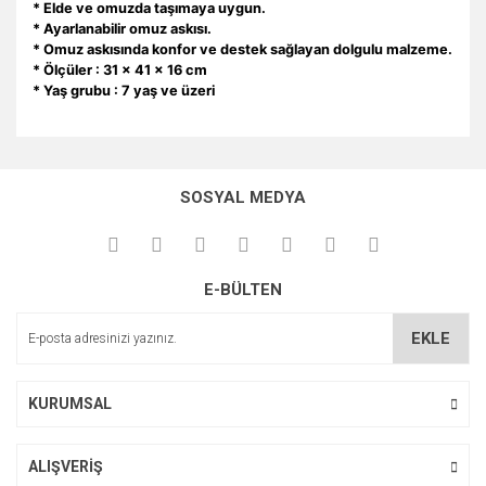
* Elde ve omuzda taşımaya uygun.
* Ayarlanabilir omuz askısı.
* Omuz askısında konfor ve destek sağlayan dolgulu malzeme.
* Ölçüler : 31 x 41 x 16 cm
* Yaş grubu : 7 yaş ve üzeri
Bu ürünün fiyat bilgisi, resim, ürün açıklamalarında ve diğer
konularda yetersiz gördüğünüz noktaları öneri formunu
Bu ürüne ilk yorumu siz yapın!
kullanarak tarafımıza iletebilirsiniz.
SOSYAL MEDYA
Görüş ve önerileriniz için teşekkür ederiz.
Yorum Yaz
Ürün resmi kalitesiz, bozuk veya görüntülenemiyor.
E-BÜLTEN
Ürün açıklamasında eksik bilgiler bulunuyor.
Ürün bilgilerinde hatalar bulunuyor.
EKLE
Ürün fiyatı diğer sitelerden daha pahalı.
Bu ürüne benzer farklı alternatifler olmalı.
KURUMSAL
ALIŞVERİŞ