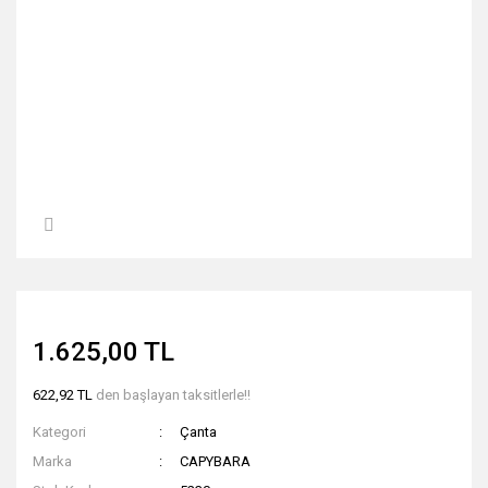
1.625,00 TL
622,92 TL
den başlayan taksitlerle!!
Kategori
Çanta
Marka
CAPYBARA