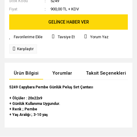
Stok Kodu
5249
Fiyat
900,00 TL + KDV
GELİNCE HABER VER
Tavsiye Et
Yorum Yaz
Karşılaştır
Ürün Bilgisi
Yorumlar
Taksit Seçenekleri
5249 Capybara Pembe Günlük Peluş Sırt Çantası
+ Ölçüler : 20x22x9
+ Günlük Kullanıma Uygundur.
+ Renk ; Pembe
+ Yaş Aralığı ; 3-10 yaş
Bu ürünün fiyat bilgisi, resim, ürün açıklamalarında ve diğer
konularda yetersiz gördüğünüz noktaları öneri formunu