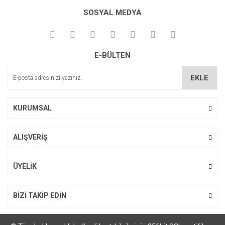
Bu ürüne ilk yorumu siz yapın!
kullanarak tarafımıza iletebilirsiniz.
SOSYAL MEDYA
Görüş ve önerileriniz için teşekkür ederiz.
Yorum Yaz
Ürün resmi kalitesiz, bozuk veya görüntülenemiyor.
E-BÜLTEN
Ürün açıklamasında eksik bilgiler bulunuyor.
Ürün bilgilerinde hatalar bulunuyor.
EKLE
Ürün fiyatı diğer sitelerden daha pahalı.
Bu ürüne benzer farklı alternatifler olmalı.
KURUMSAL
ALIŞVERİŞ
Gönder
ÜYELİK
BİZİ TAKİP EDİN